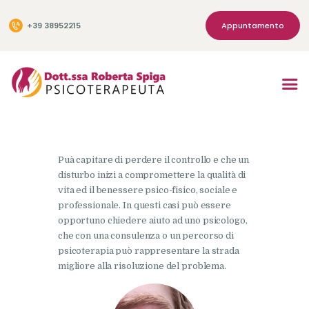
Appuntamento
+39 38952215
Home
Chi sono
Tecniche
Puà capitare di perdere il controllo e che un
Di cosa mi occupo
disturbo inizi a compromettere la qualità di
vita ed il benessere psico-fisico, sociale e
Contatti
professionale. In questi casi può essere
Articoli
opportuno chiedere aiuto ad uno psicologo,
che con una consulenza o un percorso di
psicoterapia può rappresentare la strada
migliore alla risoluzione del problema.