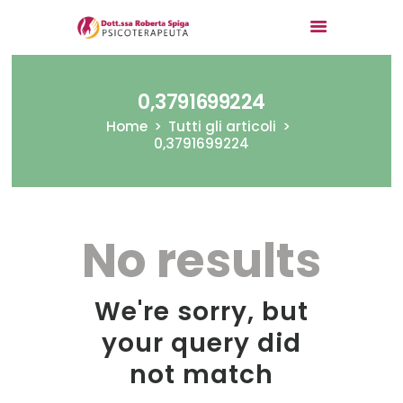
0,3791699224
Home
Home
Tutti gli articoli
0,3791699224
Chi sono
Tecniche
Di cosa mi occupo
No results
Contatti
Articoli
We're sorry, but
your query did
not match